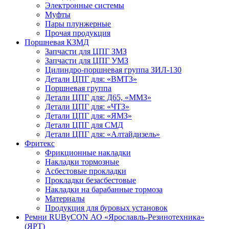
Электронные системы
Муфты
Пары плунжерные
Прочая продукция
Поршневая КЗМД
Запчасти для ЦПГ ЗМЗ
Запчасти для ЦПГ УМЗ
Цилиндро-поршневая группа ЗИЛ-130
Детали ЦПГ для: «ВМТЗ»
Поршневая группа
Детали ЦПГ для: Д65, «ММЗ»
Детали ЦПГ для: «ЧТЗ»
Детали ЦПГ для: «ЯМЗ»
Детали ЦПГ для СМД
Детали ЦПГ для: «Алтайдизель»
Фритекс
Фрикционные накладки
Накладки тормозные
Асбестовые прокладки
Прокладки безасбестовые
Накладки на барабанные тормоза
Материалы
Продукция для буровых установок
Ремни RUByCON АО «Ярославль-Резинотехника»
(ЯРТ)