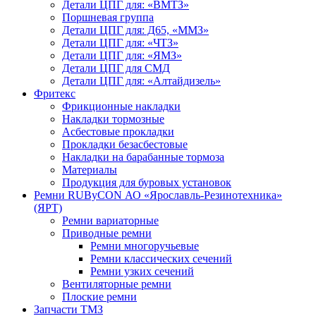
Детали ЦПГ для: «ВМТЗ»
Поршневая группа
Детали ЦПГ для: Д65, «ММЗ»
Детали ЦПГ для: «ЧТЗ»
Детали ЦПГ для: «ЯМЗ»
Детали ЦПГ для СМД
Детали ЦПГ для: «Алтайдизель»
Фритекс
Фрикционные накладки
Накладки тормозные
Асбестовые прокладки
Прокладки безасбестовые
Накладки на барабанные тормоза
Материалы
Продукция для буровых установок
Ремни RUByCON АО «Ярославль-Резинотехника»
(ЯРТ)
Ремни вариаторные
Приводные ремни
Ремни многоручьевые
Ремни классических сечений
Ремни узких сечений
Вентиляторные ремни
Плоские ремни
Запчасти ТМЗ