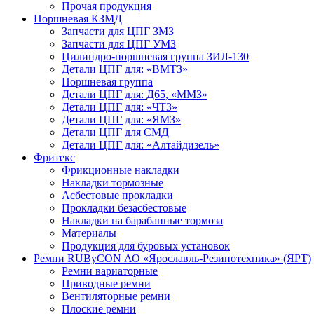
Прочая продукция
Поршневая КЗМД
Запчасти для ЦПГ ЗМЗ
Запчасти для ЦПГ УМЗ
Цилиндро-поршневая группа ЗИЛ-130
Детали ЦПГ для: «ВМТЗ»
Поршневая группа
Детали ЦПГ для: Д65, «ММЗ»
Детали ЦПГ для: «ЧТЗ»
Детали ЦПГ для: «ЯМЗ»
Детали ЦПГ для СМД
Детали ЦПГ для: «Алтайдизель»
Фритекс
Фрикционные накладки
Накладки тормозные
Асбестовые прокладки
Прокладки безасбестовые
Накладки на барабанные тормоза
Материалы
Продукция для буровых установок
Ремни RUByCON АО «Ярославль-Резинотехника» (ЯРТ)
Ремни вариаторные
Приводные ремни
Вентиляторные ремни
Плоские ремни