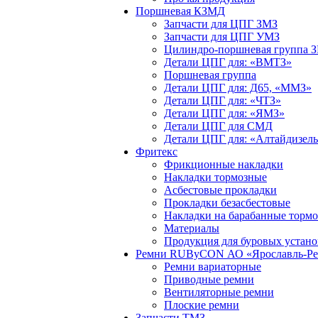
Поршневая КЗМД
Запчасти для ЦПГ ЗМЗ
Запчасти для ЦПГ УМЗ
Цилиндро-поршневая группа 
Детали ЦПГ для: «ВМТЗ»
Поршневая группа
Детали ЦПГ для: Д65, «ММЗ»
Детали ЦПГ для: «ЧТЗ»
Детали ЦПГ для: «ЯМЗ»
Детали ЦПГ для СМД
Детали ЦПГ для: «Алтайдизел
Фритекс
Фрикционные накладки
Накладки тормозные
Асбестовые прокладки
Прокладки безасбестовые
Накладки на барабанные тормо
Материалы
Продукция для буровых устано
Ремни RUByCON АО «Ярославль-Рез
Ремни вариаторные
Приводные ремни
Вентиляторные ремни
Плоские ремни
Запчасти ТМЗ