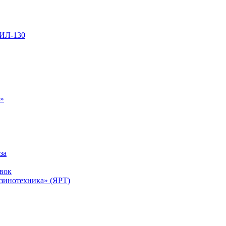
ЗИЛ-130
ь»
за
вок
инотехника» (ЯРТ)