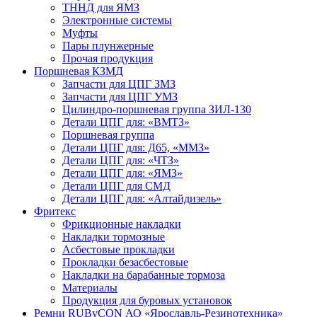
ТННД для ЯМЗ
Электронные системы
Муфты
Пары плунжерные
Прочая продукция
Поршневая КЗМД
Запчасти для ЦПГ ЗМЗ
Запчасти для ЦПГ УМЗ
Цилиндро-поршневая группа ЗИЛ-130
Детали ЦПГ для: «ВМТЗ»
Поршневая группа
Детали ЦПГ для: Д65, «ММЗ»
Детали ЦПГ для: «ЧТЗ»
Детали ЦПГ для: «ЯМЗ»
Детали ЦПГ для СМД
Детали ЦПГ для: «Алтайдизель»
Фритекс
Фрикционные накладки
Накладки тормозные
Асбестовые прокладки
Прокладки безасбестовые
Накладки на барабанные тормоза
Материалы
Продукция для буровых установок
Ремни RUByCON АО «Ярославль-Резинотехника»