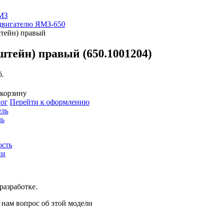
МЗ
 двигателю ЯМЗ-650
тейн) правый
тейн) правый (650.1001204)
б.
 корзину
лог
Перейти к оформлению
ель
ль
ость
ии
разработке.
 нам вопрос об этой модели