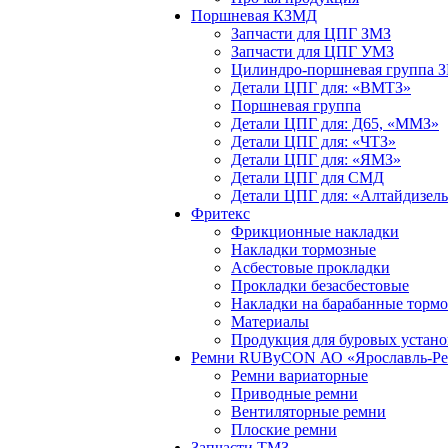
Поршневая КЗМД
Запчасти для ЦПГ ЗМЗ
Запчасти для ЦПГ УМЗ
Цилиндро-поршневая группа 
Детали ЦПГ для: «ВМТЗ»
Поршневая группа
Детали ЦПГ для: Д65, «ММЗ»
Детали ЦПГ для: «ЧТЗ»
Детали ЦПГ для: «ЯМЗ»
Детали ЦПГ для СМД
Детали ЦПГ для: «Алтайдизел
Фритекс
Фрикционные накладки
Накладки тормозные
Асбестовые прокладки
Прокладки безасбестовые
Накладки на барабанные тормо
Материалы
Продукция для буровых устано
Ремни RUByCON АО «Ярославль-Рез
Ремни вариаторные
Приводные ремни
Вентиляторные ремни
Плоские ремни
Запчасти ТМЗ