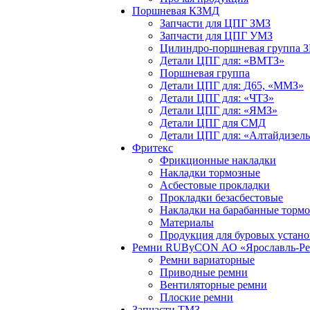
Поршневая КЗМД
Запчасти для ЦПГ ЗМЗ
Запчасти для ЦПГ УМЗ
Цилиндро-поршневая группа 
Детали ЦПГ для: «ВМТЗ»
Поршневая группа
Детали ЦПГ для: Д65, «ММЗ»
Детали ЦПГ для: «ЧТЗ»
Детали ЦПГ для: «ЯМЗ»
Детали ЦПГ для СМД
Детали ЦПГ для: «Алтайдизел
Фритекс
Фрикционные накладки
Накладки тормозные
Асбестовые прокладки
Прокладки безасбестовые
Накладки на барабанные тормо
Материалы
Продукция для буровых устано
Ремни RUByCON АО «Ярославль-Рез
Ремни вариаторные
Приводные ремни
Вентиляторные ремни
Плоские ремни
Запчасти ТМЗ