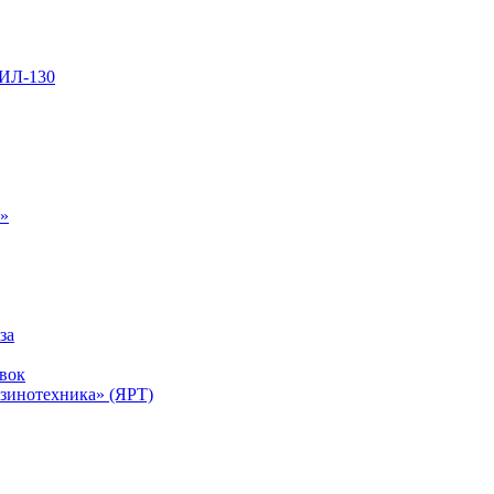
ЗИЛ-130
ь»
за
вок
инотехника» (ЯРТ)