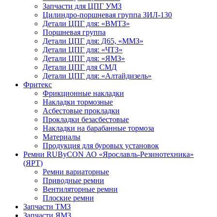
Запчасти для ЦПГ УМЗ
Цилиндро-поршневая группа ЗИЛ-130
Детали ЦПГ для: «ВМТЗ»
Поршневая группа
Детали ЦПГ для: Д65, «ММЗ»
Детали ЦПГ для: «ЧТЗ»
Детали ЦПГ для: «ЯМЗ»
Детали ЦПГ для СМД
Детали ЦПГ для: «Алтайдизель»
Фритекс
Фрикционные накладки
Накладки тормозные
Асбестовые прокладки
Прокладки безасбестовые
Накладки на барабанные тормоза
Материалы
Продукция для буровых установок
Ремни RUByCON АО «Ярославль-Резинотехника»
(ЯРТ)
Ремни вариаторные
Приводные ремни
Вентиляторные ремни
Плоские ремни
Запчасти ТМЗ
Запчасти ЯМЗ