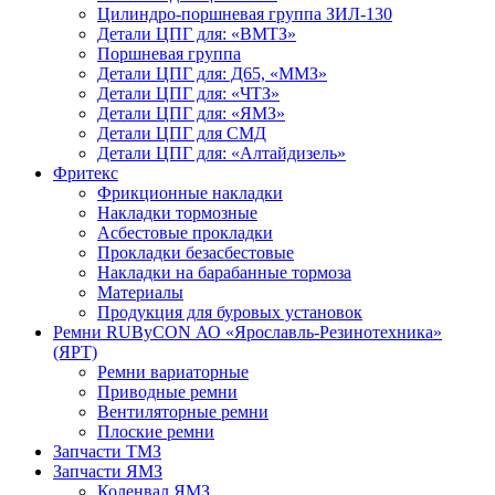
Цилиндро-поршневая группа ЗИЛ-130
Детали ЦПГ для: «ВМТЗ»
Поршневая группа
Детали ЦПГ для: Д65, «ММЗ»
Детали ЦПГ для: «ЧТЗ»
Детали ЦПГ для: «ЯМЗ»
Детали ЦПГ для СМД
Детали ЦПГ для: «Алтайдизель»
Фритекс
Фрикционные накладки
Накладки тормозные
Асбестовые прокладки
Прокладки безасбестовые
Накладки на барабанные тормоза
Материалы
Продукция для буровых установок
Ремни RUByCON АО «Ярославль-Резинотехника»
(ЯРТ)
Ремни вариаторные
Приводные ремни
Вентиляторные ремни
Плоские ремни
Запчасти ТМЗ
Запчасти ЯМЗ
Коленвал ЯМЗ