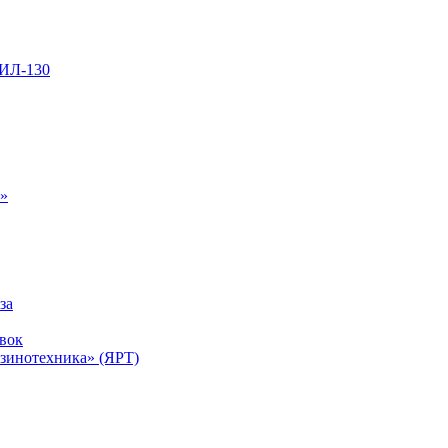
ЗИЛ-130
ь»
за
вок
инотехника» (ЯРТ)