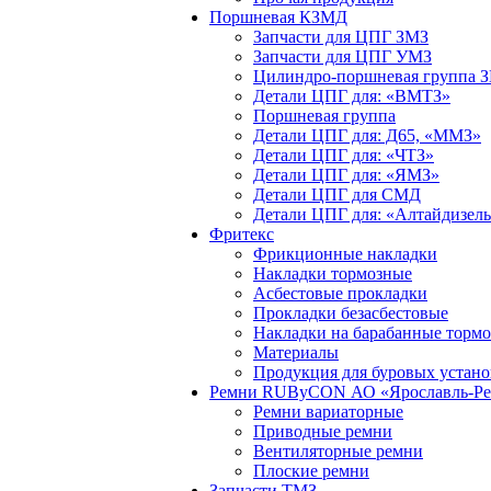
Поршневая КЗМД
Запчасти для ЦПГ ЗМЗ
Запчасти для ЦПГ УМЗ
Цилиндро-поршневая группа 
Детали ЦПГ для: «ВМТЗ»
Поршневая группа
Детали ЦПГ для: Д65, «ММЗ»
Детали ЦПГ для: «ЧТЗ»
Детали ЦПГ для: «ЯМЗ»
Детали ЦПГ для СМД
Детали ЦПГ для: «Алтайдизел
Фритекс
Фрикционные накладки
Накладки тормозные
Асбестовые прокладки
Прокладки безасбестовые
Накладки на барабанные тормо
Материалы
Продукция для буровых устано
Ремни RUByCON АО «Ярославль-Рез
Ремни вариаторные
Приводные ремни
Вентиляторные ремни
Плоские ремни
Запчасти ТМЗ