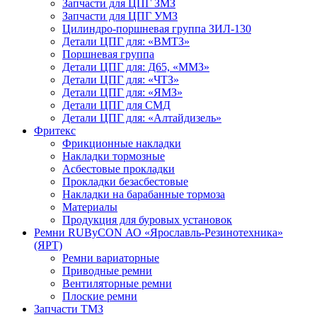
Запчасти для ЦПГ ЗМЗ
Запчасти для ЦПГ УМЗ
Цилиндро-поршневая группа ЗИЛ-130
Детали ЦПГ для: «ВМТЗ»
Поршневая группа
Детали ЦПГ для: Д65, «ММЗ»
Детали ЦПГ для: «ЧТЗ»
Детали ЦПГ для: «ЯМЗ»
Детали ЦПГ для СМД
Детали ЦПГ для: «Алтайдизель»
Фритекс
Фрикционные накладки
Накладки тормозные
Асбестовые прокладки
Прокладки безасбестовые
Накладки на барабанные тормоза
Материалы
Продукция для буровых установок
Ремни RUByCON АО «Ярославль-Резинотехника»
(ЯРТ)
Ремни вариаторные
Приводные ремни
Вентиляторные ремни
Плоские ремни
Запчасти ТМЗ