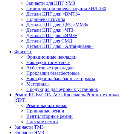
Запчасти для ЦПГ УМЗ
Цилиндро-поршневая группа ЗИЛ-130
Детали ЦПГ для: «ВМТЗ»
Поршневая группа
Детали ЦПГ для: Д65, «ММЗ»
Детали ЦПГ для: «ЧТЗ»
Детали ЦПГ для: «ЯМЗ»
Детали ЦПГ для СМД
Детали ЦПГ для: «Алтайдизель»
Фритекс
Фрикционные накладки
Накладки тормозные
Асбестовые прокладки
Прокладки безасбестовые
Накладки на барабанные тормоза
Материалы
Продукция для буровых установок
Ремни RUByCON АО «Ярославль-Резинотехника»
(ЯРТ)
Ремни вариаторные
Приводные ремни
Вентиляторные ремни
Плоские ремни
Запчасти ТМЗ
Запчасти ЯМЗ