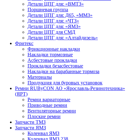
Детали ЦПГ для: «ВМТЗ»
Поршневая группа
Детали ЦПГ для: Д65, «ММЗ»
Детали ЦПГ для: «ЧТЗ»
Детали ЦПГ для: «ЯМЗ»
Детали ЦПГ для СМД
Детали ЦПГ для: «Алтайдизель»
Фритекс
Фрикционные накладки
Накладки тормозные
Асбестовые прокладки
Прокладки безасбестовые
Накладки на барабанные тормоза
Материалы
Продукция для буровых установок
Ремни RUByCON АО «Ярославль-Резинотехника»
(ЯРТ)
Ремни вариаторные
Приводные ремни
Вентиляторные ремни
Плоские ремни
Запчасти ТМЗ
Запчасти ЯМЗ
Коленвал ЯМЗ
Коленвал ЯМЗ 238