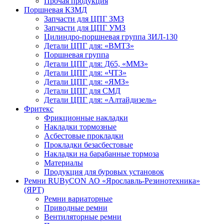
Прочая продукция
Поршневая КЗМД
Запчасти для ЦПГ ЗМЗ
Запчасти для ЦПГ УМЗ
Цилиндро-поршневая группа ЗИЛ-130
Детали ЦПГ для: «ВМТЗ»
Поршневая группа
Детали ЦПГ для: Д65, «ММЗ»
Детали ЦПГ для: «ЧТЗ»
Детали ЦПГ для: «ЯМЗ»
Детали ЦПГ для СМД
Детали ЦПГ для: «Алтайдизель»
Фритекс
Фрикционные накладки
Накладки тормозные
Асбестовые прокладки
Прокладки безасбестовые
Накладки на барабанные тормоза
Материалы
Продукция для буровых установок
Ремни RUByCON АО «Ярославль-Резинотехника»
(ЯРТ)
Ремни вариаторные
Приводные ремни
Вентиляторные ремни