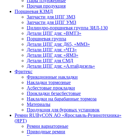
Пары плунжерные
Прочая продукция
Поршневая КЗМД
Запчасти для ЦПГ ЗМЗ
Запчасти для ЦПГ УМЗ
Цилиндро-поршневая группа ЗИЛ-130
Детали ЦПГ для: «ВМТЗ»
Поршневая группа
Детали ЦПГ для: Д65, «ММЗ»
Детали ЦПГ для: «ЧТЗ»
Детали ЦПГ для: «ЯМЗ»
Детали ЦПГ для СМД
Детали ЦПГ для: «Алтайдизель»
Фритекс
Фрикционные накладки
Накладки тормозные
Асбестовые прокладки
Прокладки безасбестовые
Накладки на барабанные тормоза
Материалы
Продукция для буровых установок
Ремни RUByCON АО «Ярославль-Резинотехника»
(ЯРТ)
Ремни вариаторные
Приводные ремни