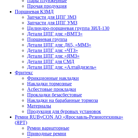
Пары плунжерные
Прочая продукция
Поршневая КЗМД
Запчасти для ЦПГ ЗМЗ
Запчасти для ЦПГ УМЗ
Цилиндро-поршневая группа ЗИЛ-130
Детали ЦПГ для: «ВМТЗ»
Поршневая группа
Детали ЦПГ для: Д65, «ММЗ»
Детали ЦПГ для: «ЧТЗ»
Детали ЦПГ для: «ЯМЗ»
Детали ЦПГ для СМД
Детали ЦПГ для: «Алтайдизель»
Фритекс
Фрикционные накладки
Накладки тормозные
Асбестовые прокладки
Прокладки безасбестовые
Накладки на барабанные тормоза
Материалы
Продукция для буровых установок
Ремни RUByCON АО «Ярославль-Резинотехника»
(ЯРТ)
Ремни вариаторные
Приводные ремни