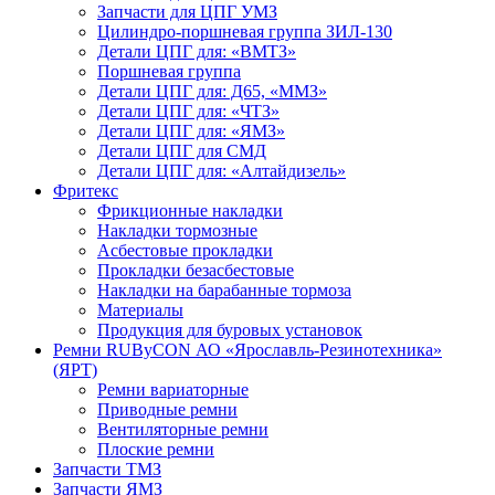
Запчасти для ЦПГ УМЗ
Цилиндро-поршневая группа ЗИЛ-130
Детали ЦПГ для: «ВМТЗ»
Поршневая группа
Детали ЦПГ для: Д65, «ММЗ»
Детали ЦПГ для: «ЧТЗ»
Детали ЦПГ для: «ЯМЗ»
Детали ЦПГ для СМД
Детали ЦПГ для: «Алтайдизель»
Фритекс
Фрикционные накладки
Накладки тормозные
Асбестовые прокладки
Прокладки безасбестовые
Накладки на барабанные тормоза
Материалы
Продукция для буровых установок
Ремни RUByCON АО «Ярославль-Резинотехника»
(ЯРТ)
Ремни вариаторные
Приводные ремни
Вентиляторные ремни
Плоские ремни
Запчасти ТМЗ
Запчасти ЯМЗ