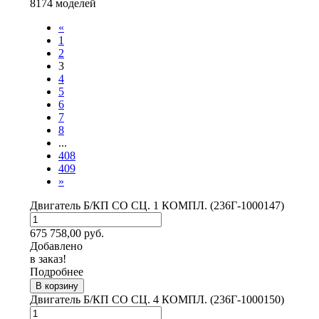
8174 моделей
«
1
2
3
4
5
6
7
8
...
408
409
»
Двигатель Б/КП СО СЦ. 1 КОМПЛ. (236Г-1000147)
675 758,00
руб.
Добавлено
в заказ!
Подробнее
В корзину
Двигатель Б/КП СО СЦ. 4 КОМПЛ. (236Г-1000150)